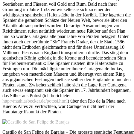
Seeräubern und Fässern voll Gold und Rum. Bald nach ihrer
Gründung im Jahre 1533 entwickelte sie sich zu einer der
wichtigsten spanischen Hafenstädte in der Karibik. Hier lagerten die
Spanier die geraubten Schätze der Neuen Welt, bevor sie über den
Atlantik abtransportiert wurden. Derartige Ansammlungen von
Reichtümern rufen natürlich wiederum neue Räuber auf den Plan
und so wurde Cartagena alle paar Jahre von Piraten belagert. Unter
ihnen auch der berühmte “Sir” Francis Drake, der die Stadt 1586
nicht dem Erdboden gleichmachte und für diese Unterlassung 10
Millionen Pesos nach England transportieren durfte. Das stieg dem
spanischen König gehörig in die Krone und beendete seinen Sinn
für Freibeuterromantik: Die Spanier rüsteten ihre Hafenstädte zu
Festungen um. Die mächtigste unter ihnen: Cartagena de Indias,
umgeben von meterdicken Mauern und überragt von einem Ring
aus gigantischen Festungen hielt sie seither den Engländern und den
Piraten stand. Zwischenzeitlich hatte sich die Lage fuer Cartagena
auch etwas entspannt: seit die Spanier im 17. Jahrhundert begannen,
das Silber aus Potosi (ich berichtete:
http://mathiasbecker.de/potosi.html
) über den Rio de la Plata nach
Buenos Aires zu verfrachten, war Cartagena nicht mehr der
Hauptangriffspunkt der Piraten.
Castillo de San Felipe de Barajas – Die groesste spanische Festungsa