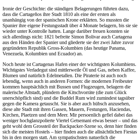
Ironie der Geschichte: die ständigen Belagerungen führten dazu,
dass die Cartageños ihre Stadt 1810 als eine der ersten als
unanhängig von der spanischen Krone erklärten. So mussten die
Spanier ihre eigene Festungsstadt über 4 Monate belagern, bis sie sie
wieder unter Kontrolle hatten. Lange darüber freuen konnten sie
sich allerdings nicht: 1821 befreite Simon Bolivar auch Cartagena
aus den Händen der Spanier und gliederte sie der zwei Jahre zuvor
gegründeten Republik Gross-Kolumbien (das heutige Panama,
Venezuela, Kolumbien und Ecuador) an.
Noch heute ist Cartagenas Hafen einer der wichtigsten Kolumbiens.
Wichtigstes Verladegut sind mittlerweile Öl und Gas, neben Kaffee,
Blumen und natürlich Edelmetallen. Die Piraterie ist auch noch
lebendig, wenn auch in anderen Formen: die modernen Freibeuter
kommen hauptsächlich mit Bussen und Flugzeugen, belagern die
malerische Altstadt, plündern die Kitschvorräte (die zum Glück
unerschöpflich sind) und die Buddel Rum wird zumindest tagsüber
gegen die Kamera getauscht. Sie is aber auch hübsch anzusehen,
diese alte Stadt mit ihren Gassen, Mauern, Festungen, Haciendas,
Kirchen, Plaetzen und dem Meer. Mir persoenlich gefiel dabei das
weniger hochglanzpolierte Viertel Getsemani etwas besser – und das
geht wohl dem Grossteil der Backpacker-Szene so, denn hier finden
sich die meisten Hostels – hier finden auch die allnächtlichen Fiestas
bis in den morgen statt. Am sympatischsten natuerlich die